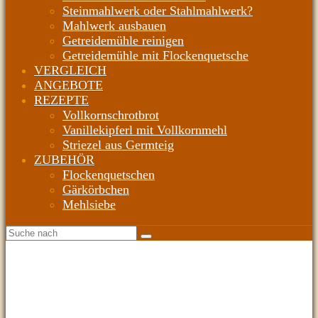
Steinmahlwerk oder Stahlmahlwerk?
Mahlwerk ausbauen
Getreidemühle reinigen
Getreidemühle mit Flockenquetsche
VERGLEICH
ANGEBOTE
REZEPTE
Vollkornschrotbrot
Vanillekipferl mit Vollkornmehl
Striezel aus Germteig
ZUBEHÖR
Flockenquetschen
Gärkörbchen
Mehlsiebe