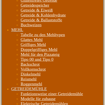
Glutenfreies Getreide
Getreidespeicher
Getreide & Eiweiß
Getreide & Kohlenhydrate
Getreide & Ballaststoffe
Buchweizen
MEHL
Tabelle zu den Mehltypen
Glattes Mehl
Griffiges Mehl
Doppelgriffiges Mehl
Mehl für den Pizzateig
Tipo 00 und Tipo 0
Backschrot
Vollkornschrot
Dinkelmehl
Reismehl
Roggenmehl
GETREIDEMÜHLE
Funktionsweise einer Getreidemühle
Modelle für zuhause
Elektrische Getreidemühlen