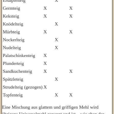
Erdäpfelteig
X
Germteig
X
X
Keksteig
X
X
Knödelteig
X
Mürbteig
X
X
Nockerlteig
X
Nudelteig
X
Palatschinkenteig
X
Plunderteig
X
Sandkuchenteig
X
X
Spätzleteig
X
Strudelteig (gezogen)
X
Topfenteig
X
X
Eine Mischung aus glattem und griffigen Mehl wird