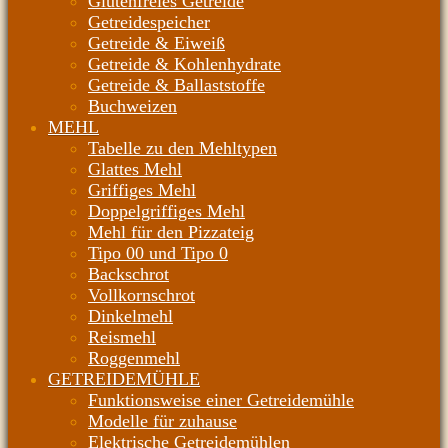
Glutenfreies Getreide
Getreidespeicher
Getreide & Eiweiß
Getreide & Kohlenhydrate
Getreide & Ballaststoffe
Buchweizen
MEHL
Tabelle zu den Mehltypen
Glattes Mehl
Griffiges Mehl
Doppelgriffiges Mehl
Mehl für den Pizzateig
Tipo 00 und Tipo 0
Backschrot
Vollkornschrot
Dinkelmehl
Reismehl
Roggenmehl
GETREIDEMÜHLE
Funktionsweise einer Getreidemühle
Modelle für zuhause
Elektrische Getreidemühlen